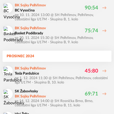
BK Sojky Pelhřimov
90:54
BC Vysočina
ne 10. 11. 2024 13:00
@
SH Pelhřimov, Pelhřimov
,
celostátní liga U17M - Skupina B, 1. kolo
BK Sojky Pelhřimov
75:74
Basket Poděbrady
so 30. 11. 2024 15:30
@
SH Pelhřimov, Pelhřimov
,
celostátní liga U17M - Skupina B, 9. kolo
PROSINEC 2024
BK Sojky Pelhřimov
45:80
Tesla Pardubice
ne 1. 12. 2024 11:30
@
SH Pelhřimov, Pelhřimov
,
celostátní
liga U17M - Skupina B, 10. kolo
SK Žabovřesky
69:71
BK Sojky Pelhřimov
so 14. 12. 2024 14:00
@
SH Rosnička Brno, Brno
,
celostátní liga U17M - Skupina B, 11. kolo