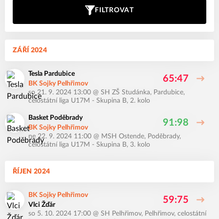
FILTROVAT
ZÁŘÍ 2024
Tesla Pardubice
65:47
BK Sojky Pelhřimov
so 21. 9. 2024 13:00
@
SH ZŠ Studánka, Pardubice
,
celostátní liga U17M - Skupina B, 2. kolo
Basket Poděbrady
91:98
BK Sojky Pelhřimov
ne 22. 9. 2024 11:00
@
MSH Ostende, Poděbrady
,
celostátní liga U17M - Skupina B, 3. kolo
ŘÍJEN 2024
BK Sojky Pelhřimov
59:75
Vlci Žďár
so 5. 10. 2024 17:00
@
SH Pelhřimov, Pelhřimov
,
celostátní