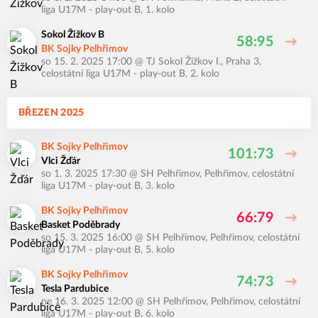
liga U17M - play-out B, 1. kolo
Sokol Žižkov B
58:95
BK Sojky Pelhřimov
so 15. 2. 2025 17:00
@
TJ Sokol Žižkov I., Praha 3
,
celostátní liga U17M - play-out B, 2. kolo
BŘEZEN 2025
BK Sojky Pelhřimov
101:73
Vlci Žďár
so 1. 3. 2025 17:30
@
SH Pelhřimov, Pelhřimov
,
celostátní
liga U17M - play-out B, 3. kolo
BK Sojky Pelhřimov
66:79
Basket Poděbrady
so 15. 3. 2025 16:00
@
SH Pelhřimov, Pelhřimov
,
celostátní
liga U17M - play-out B, 5. kolo
BK Sojky Pelhřimov
74:73
Tesla Pardubice
ne 16. 3. 2025 12:00
@
SH Pelhřimov, Pelhřimov
,
celostátní
liga U17M - play-out B, 6. kolo