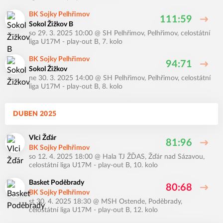
BK Sojky Pelhřimov
111:59
Sokol Žižkov B
so 29. 3. 2025 10:00
@
SH Pelhřimov, Pelhřimov
,
celostátní
liga U17M - play-out B, 7. kolo
BK Sojky Pelhřimov
94:71
Sokol Žižkov
ne 30. 3. 2025 14:00
@
SH Pelhřimov, Pelhřimov
,
celostátní
liga U17M - play-out B, 8. kolo
DUBEN 2025
Vlci Žďár
81:96
BK Sojky Pelhřimov
so 12. 4. 2025 18:00
@
Hala TJ ŽĎAS, Žďár nad Sázavou
,
celostátní liga U17M - play-out B, 10. kolo
Basket Poděbrady
80:68
BK Sojky Pelhřimov
st 30. 4. 2025 18:30
@
MSH Ostende, Poděbrady
,
celostátní liga U17M - play-out B, 12. kolo