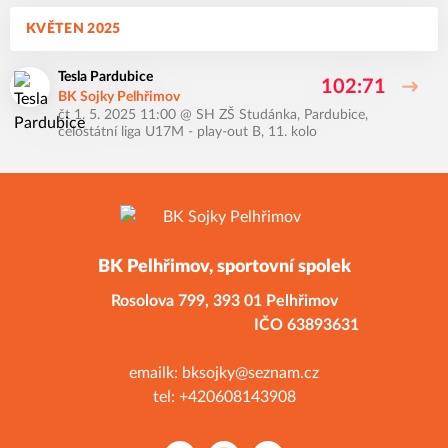
KVĚTEN 2025
Tesla Pardubice
102:71
BK Sojky Pelhřimov
čt 1. 5. 2025 11:00
@
SH ZŠ Studánka, Pardubice
,
celostátní liga U17M - play-out B, 11. kolo
BK Pelhřimov, sportovní spolek
Rosolova 799,
393 01 Pelhřimov
IČO 63893631
emailk: bksojky@seznam.cz
tel: +420608143908