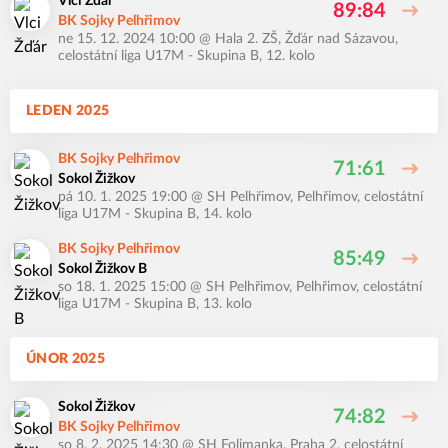
Vlci Žďár
89:84
BK Sojky Pelhřimov
ne 15. 12. 2024 10:00
@
Hala 2. ZŠ, Žďár nad Sázavou
,
celostátní liga U17M - Skupina B, 12. kolo
LEDEN 2025
BK Sojky Pelhřimov
71:61
Sokol Žižkov
pá 10. 1. 2025 19:00
@
SH Pelhřimov, Pelhřimov
,
celostátní
liga U17M - Skupina B, 14. kolo
BK Sojky Pelhřimov
85:49
Sokol Žižkov B
so 18. 1. 2025 15:00
@
SH Pelhřimov, Pelhřimov
,
celostátní
liga U17M - Skupina B, 13. kolo
ÚNOR 2025
Sokol Žižkov
74:82
BK Sojky Pelhřimov
so 8. 2. 2025 14:30
@
SH Folimanka, Praha 2
,
celostátní