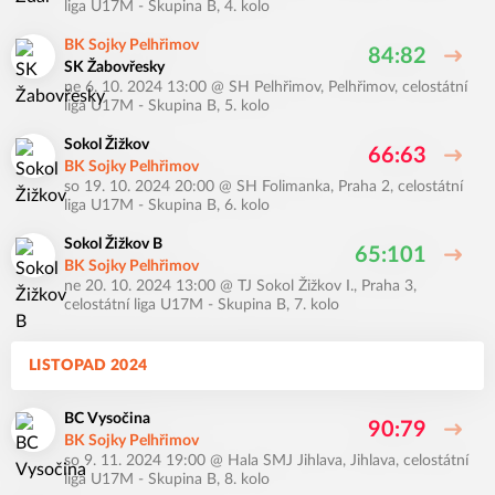
liga U17M - Skupina B, 4. kolo
BK Sojky Pelhřimov
84:82
SK Žabovřesky
ne 6. 10. 2024 13:00
@
SH Pelhřimov, Pelhřimov
,
celostátní
liga U17M - Skupina B, 5. kolo
Sokol Žižkov
66:63
BK Sojky Pelhřimov
so 19. 10. 2024 20:00
@
SH Folimanka, Praha 2
,
celostátní
liga U17M - Skupina B, 6. kolo
Sokol Žižkov B
65:101
BK Sojky Pelhřimov
ne 20. 10. 2024 13:00
@
TJ Sokol Žižkov I., Praha 3
,
celostátní liga U17M - Skupina B, 7. kolo
LISTOPAD 2024
BC Vysočina
90:79
BK Sojky Pelhřimov
so 9. 11. 2024 19:00
@
Hala SMJ Jihlava, Jihlava
,
celostátní
liga U17M - Skupina B, 8. kolo