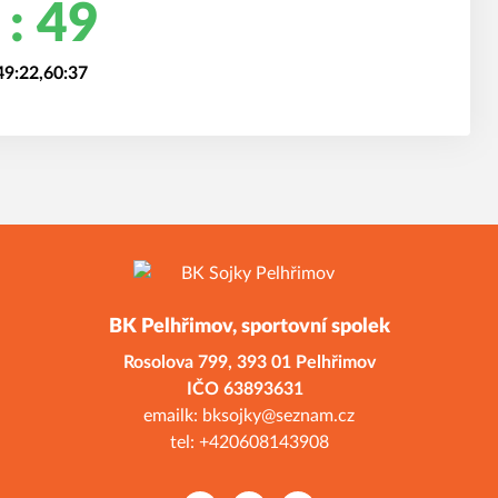
 : 49
49:22,60:37
BK Pelhřimov, sportovní spolek
Rosolova 799,
393 01 Pelhřimov
ČO 638936
emailk: bksojky@seznam.cz
tel: +420608143908