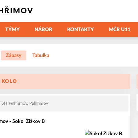
LHŘIMOV
TÝMY
NÁBOR
KONTAKTY
MČR U11
Zápasy
Tabulka
. KOLO
SH Pelhřimov, Pelhřimov
mov - Sokol Žižkov B