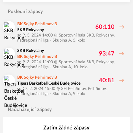
Poslední zápasy
BK Sojky Pelhřimov B
60:110
SKB Rokycany
so 9. 3. 2024 14:00
@
Sportovní hala SKB, Rokycany
,
nadregionální liga - Skupina A, 5. kolo
SKB Rokycany
93:47
BK Sojky Pelhřimov B
so 9. 3. 2024 11:00
@
Sportovní hala SKB, Rokycany
,
nadregionální liga - Skupina A, 10. kolo
BK Sojky Pelhřimov B
40:81
Tigers Basketball České Budějovice
so 17. 2. 2024 15:00
@
SH Pelhřimov, Pelhřimov
,
nadregionální liga - Skupina A, 9. kolo
Nadcházející zápasy
Zatím žádné zápasy