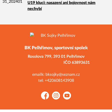
U19 kluci: nasazení ani bojovnost nám
nechybí
BK Pelhřimov, sportovní spolek
Rosolova 799,
393 01 Pelhřimov
IČO 63893631
emailk: bksojky@seznam.cz
tel: +420608143908
Facebook
Instagram
YouTube