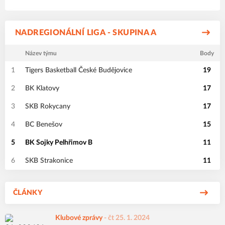
NADREGIONÁLNÍ LIGA - SKUPINA A
Název týmu
Body
1
Tigers Basketball České Budějovice
19
2
BK Klatovy
17
3
SKB Rokycany
17
4
BC Benešov
15
5
BK Sojky Pelhřimov B
11
6
SKB Strakonice
11
ČLÁNKY
Klubové zprávy
-
čt 25. 1. 2024