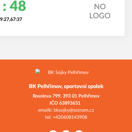
 : 48
39:27,67:37
BK Pelhřimov, sportovní spolek
Rosolova 799,
393 01 Pelhřimov
ČO 638936
emailk: bksojky@seznam.cz
tel: +420608143908