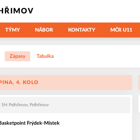
LHŘIMOV
TÝMY
NÁBOR
KONTAKTY
MČR U11
Zápasy
Tabulka
INA, 4. KOLO
SH Pelhřimov, Pelhřimov
 Basketpoint Frýdek-Místek