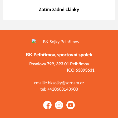
Zatím žádné články
BK Pelhřimov, sportovní spolek
Rosolova 799,
393 01 Pelhřimov
IČO 63893631
emailk: bksojky@seznam.cz
tel: +420608143908
Facebook
Instagram
YouTube