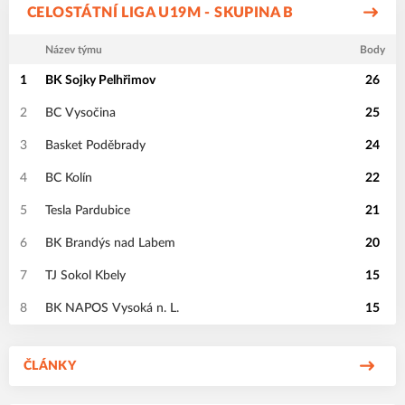
CELOSTÁTNÍ LIGA U19M - SKUPINA B
Název týmu
Body
1
BK Sojky Pelhřimov
26
2
BC Vysočina
25
3
Basket Poděbrady
24
4
BC Kolín
22
5
Tesla Pardubice
21
6
BK Brandýs nad Labem
20
7
TJ Sokol Kbely
15
8
BK NAPOS Vysoká n. L.
15
ČLÁNKY