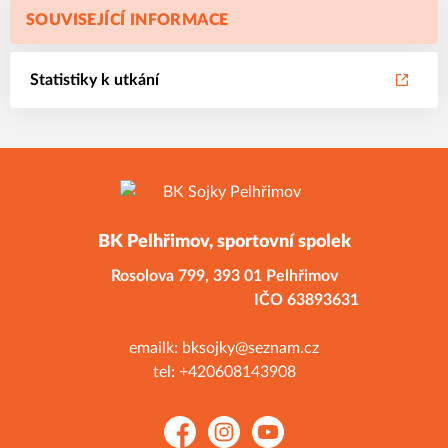
SOUVISEJÍCÍ INFORMACE
Statistiky k utkání
BK Pelhřimov, sportovní spolek
Rosolova 799,
393 01 Pelhřimov
IČO 63893631
emailk: bksojky@seznam.cz
tel: +420608143908
Facebook
Instagram
YouTube