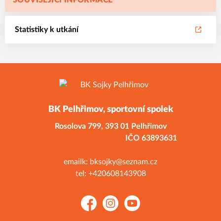
SOUVISEJÍCÍ INFORMACE
Statistiky k utkání
BK Pelhřimov, sportovní spolek
Rosolova 799,
393 01 Pelhřimov
IČO 63893631
emailk: bksojky@seznam.cz
tel: +420608143908
Facebook
Instagram
YouTube