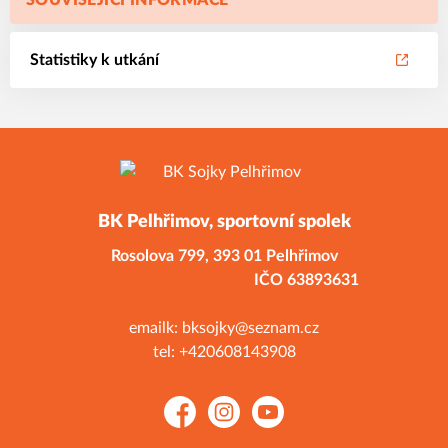
SOUVISEJÍCÍ INFORMACE
Statistiky k utkání
BK Pelhřimov, sportovní spolek
Rosolova 799,
393 01 Pelhřimov
IČO 63893631
emailk: bksojky@seznam.cz
tel: +420608143908
Facebook
Instagram
YouTube