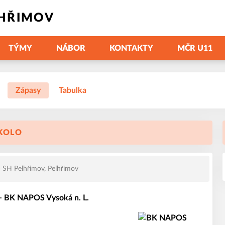
LHŘIMOV
TÝMY
NÁBOR
KONTAKTY
MČR U11
Zápasy
Tabulka
 KOLO
SH Pelhřimov, Pelhřimov
- BK NAPOS Vysoká n. L.