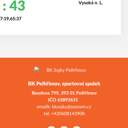
 : 43
47:19,65:37
BK Pelhřimov, sportovní spolek
Rosolova 799,
393 01 Pelhřimov
ČO 638936
emailk: bksojky@seznam.cz
tel: +420608143908