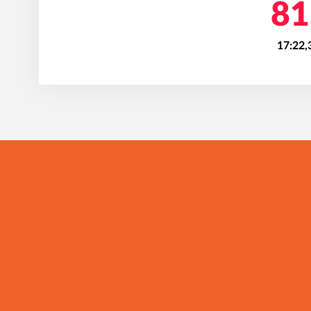
81
17:22,
I