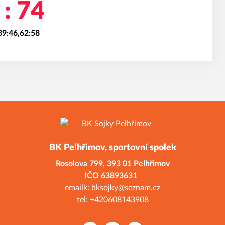
 : 74
39:46,62:58
BK Pelhřimov, sportovní spolek
Rosolova 799,
393 01 Pelhřimov
ČO 638936
emailk: bksojky@seznam.cz
tel: +420608143908