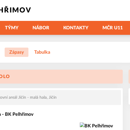
LHŘIMOV
TÝMY
NÁBOR
KONTAKTY
MČR U11
Zápasy
Tabulka
KOLO
ní areál Jičín - malá hala, Jičín
n - BK Pelhřimov