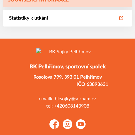
SOUVISEJÍCÍ INFORMACE
Statistiky k utkání
BK Pelhřimov, sportovní spolek
Rosolova 799,
393 01 Pelhřimov
IČO 63893631
emailk: bksojky@seznam.cz
tel: +420608143908
Facebook
Instagram
YouTube