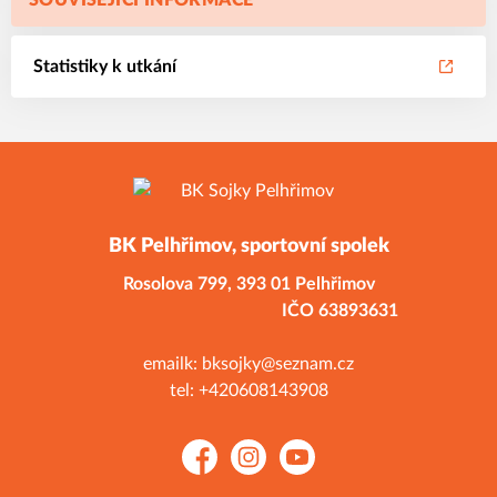
SOUVISEJÍCÍ INFORMACE
Statistiky k utkání
BK Pelhřimov, sportovní spolek
Rosolova 799,
393 01 Pelhřimov
IČO 63893631
emailk: bksojky@seznam.cz
tel: +420608143908
Facebook
Instagram
YouTube