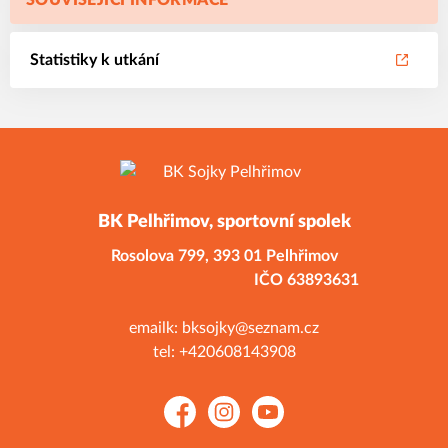
SOUVISEJÍCÍ INFORMACE
Statistiky k utkání
BK Pelhřimov, sportovní spolek
Rosolova 799,
393 01 Pelhřimov
IČO 63893631
emailk: bksojky@seznam.cz
tel: +420608143908
Facebook
Instagram
YouTube