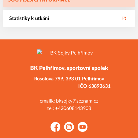
SOUVISEJÍCÍ INFORMACE
Statistiky k utkání
BK Pelhřimov, sportovní spolek
Rosolova 799,
393 01 Pelhřimov
IČO 63893631
emailk: bksojky@seznam.cz
tel: +420608143908
Facebook
Instagram
YouTube