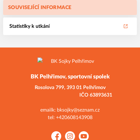
SOUVISEJÍCÍ INFORMACE
Statistiky k utkání
BK Pelhřimov, sportovní spolek
Rosolova 799,
393 01 Pelhřimov
IČO 63893631
emailk: bksojky@seznam.cz
tel: +420608143908
Facebook
Instagram
YouTube