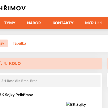
LHŘIMOV
TÝMY
NÁBOR
KONTAKTY
MČR U11
asy
Tabulka
, 4. KOLO
SH Rosnička Brno, Brno
 BK Sojky Pelhřimov