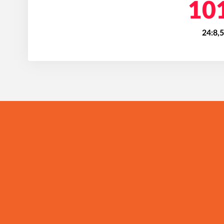
101
24:8,
I