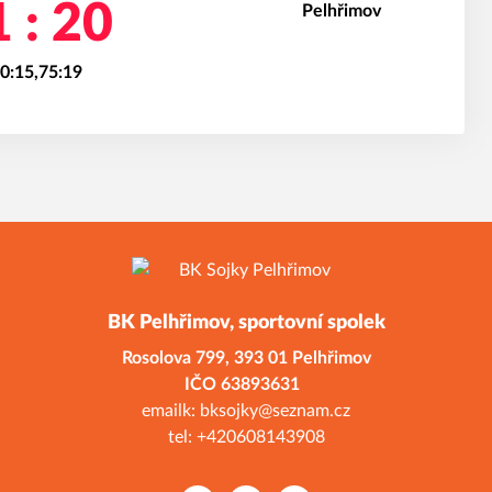
 : 20
50:15,75:19
BK Pelhřimov, sportovní spolek
Rosolova 799,
393 01 Pelhřimov
ČO 638936
emailk: bksojky@seznam.cz
tel: +420608143908