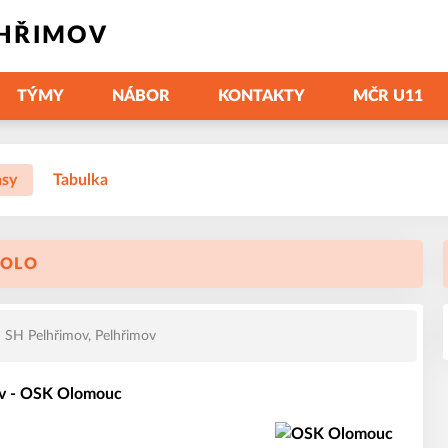
LHŘIMOV
TÝMY
NÁBOR
KONTAKTY
MČR U11
asy
Tabulka
KOLO
SH Pelhřimov, Pelhřimov
v - OSK Olomouc