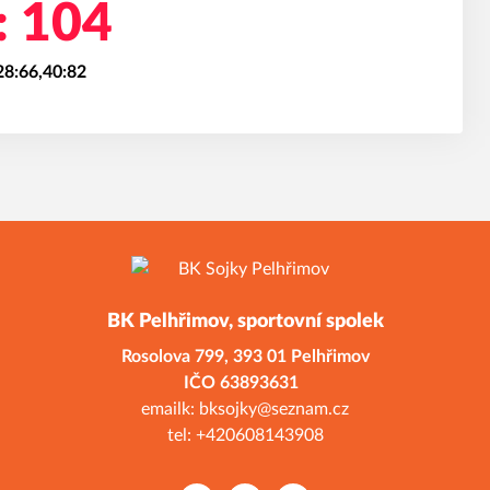
: 104
28:66,40:82
BK Pelhřimov, sportovní spolek
Rosolova 799,
393 01 Pelhřimov
ČO 638936
emailk: bksojky@seznam.cz
tel: +420608143908