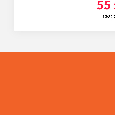
55 
13:32,
I