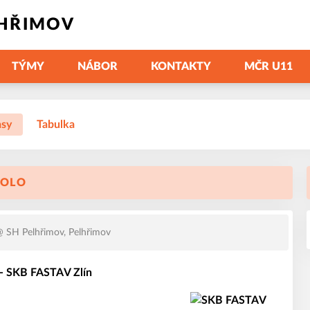
LHŘIMOV
TÝMY
NÁBOR
KONTAKTY
MČR U11
asy
Tabulka
KOLO
 SH Pelhřimov, Pelhřimov
- SKB FASTAV Zlín