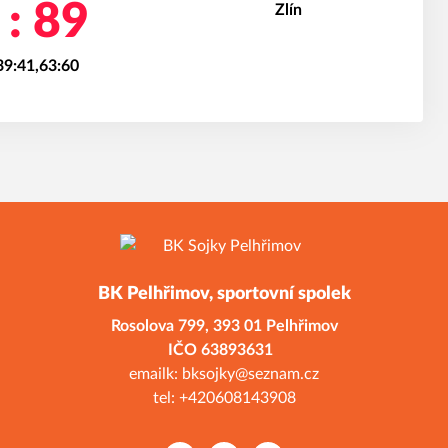
 : 89
39:41,63:60
BK Pelhřimov, sportovní spolek
Rosolova 799,
393 01 Pelhřimov
ČO 638936
emailk: bksojky@seznam.cz
tel: +420608143908